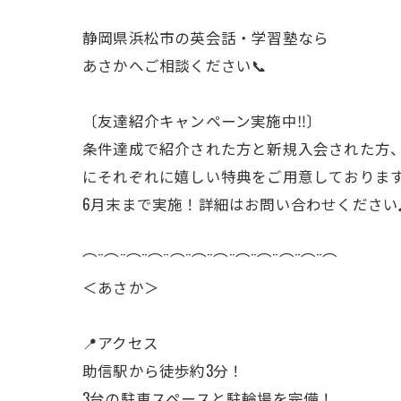
静岡県浜松市の英会話・学習塾なら
あさかへご相談ください📞
〔友達紹介キャンペーン実施中‼︎〕
条件達成で紹介された方と新規入会された方
にそれぞれに嬉しい特典をご用意しておりま
6月末まで実施！詳細はお問い合わせください
⌒¨⌒¨⌒¨⌒¨⌒¨⌒¨⌒¨⌒¨⌒¨⌒¨⌒¨⌒
＜あさか＞
📍アクセス
助信駅から徒歩約3分！
3台の駐車スペースと駐輪場を完備！