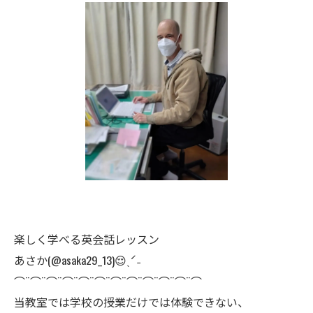
楽しく学べる英会話レッスン
あさか(@asaka29_13)😌ˎˊ˗
⌒¨⌒¨⌒¨⌒¨⌒¨⌒¨⌒¨⌒¨⌒¨⌒¨⌒¨⌒
当教室では学校の授業だけでは体験できない、