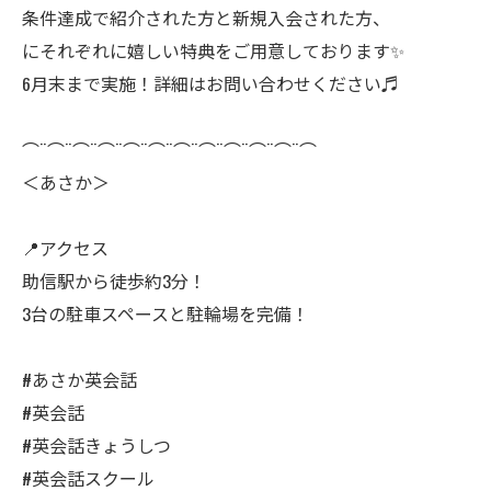
条件達成で紹介された方と新規入会された方、
にそれぞれに嬉しい特典をご用意しております✨
6月末まで実施！詳細はお問い合わせください♬
⌒¨⌒¨⌒¨⌒¨⌒¨⌒¨⌒¨⌒¨⌒¨⌒¨⌒¨⌒
＜あさか＞
📍アクセス
助信駅から徒歩約3分！
3台の駐車スペースと駐輪場を完備！
#あさか英会話
#英会話
#英会話きょうしつ
#英会話スクール