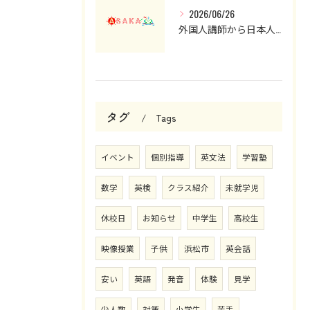
2026/06/26
外国人講師から日本人講師へ。英会話クラスを見直した理由と現在の授業について
タグ
Tags
イベント
個別指導
英文法
学習塾
数学
英検
クラス紹介
未就学児
休校日
お知らせ
中学生
高校生
映像授業
子供
浜松市
英会話
安い
英語
発音
体験
見学
少人数
対策
小学生
苦手