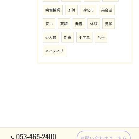
映像授業
子供
浜松市
英会話
安い
英語
発音
体験
見学
少人数
対策
小学生
苦手
ネイティブ
053-465-2400
お問い合わせはこちら