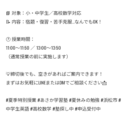
📘 対象：小・中学生／高校数学対応
📝 内容：宿題・復習・苦手克服…なんでもOK！
🕐 授業時間：
11:00〜11:50 ／ 13:00〜13:50
（通常授業の前に実施します）
💡締切後でも、空きがあればご案内できます！
まずはお気軽にLINEまたはDMでご相談ください📩
#夏季特別授業 #あさか学習塾 #夏休みの勉強 #浜松市 #
中学生英語 #高校数学 #塾探し中 #申込受付中