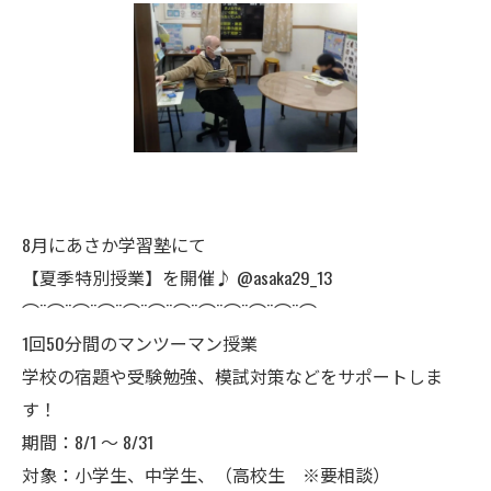
8月にあさか学習塾にて
【夏季特別授業】を開催♪ @asaka29_13
⌒¨⌒¨⌒¨⌒¨⌒¨⌒¨⌒¨⌒¨⌒¨⌒¨⌒¨⌒
1回50分間のマンツーマン授業
学校の宿題や受験勉強、模試対策などをサポートしま
す！
期間：8/1 ～ 8/31
対象：小学生、中学生、（高校生 ※要相談）