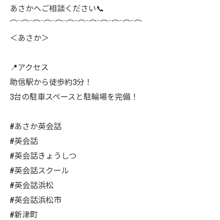
あさかへご相談ください📞
⌒¨⌒¨⌒¨⌒¨⌒¨⌒¨⌒¨⌒¨⌒¨⌒¨⌒¨⌒
＜あさか＞
📍アクセス
助信駅から徒歩約3分！
3台の駐車スペースと駐輪場を完備！
#あさか英会話
#英会話
#英会話きょうしつ
#英会話スクール
#英会話浜松
#英会話浜松市
#新津町