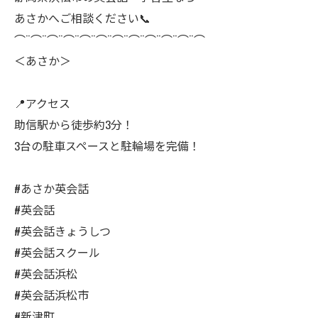
あさかへご相談ください📞
⌒¨⌒¨⌒¨⌒¨⌒¨⌒¨⌒¨⌒¨⌒¨⌒¨⌒¨⌒
＜あさか＞
📍アクセス
助信駅から徒歩約3分！
3台の駐車スペースと駐輪場を完備！
#あさか英会話
#英会話
#英会話きょうしつ
#英会話スクール
#英会話浜松
#英会話浜松市
#新津町