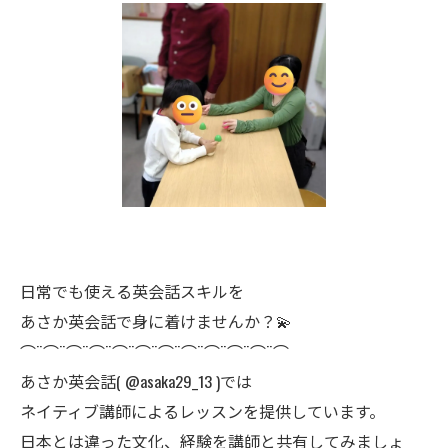
日常でも使える英会話スキルを
あさか英会話で身に着けませんか？💫
⌒¨⌒¨⌒¨⌒¨⌒¨⌒¨⌒¨⌒¨⌒¨⌒¨⌒¨⌒
あさか英会話( @asaka29_13 )では
ネイティブ講師によるレッスンを提供しています。
日本とは違った文化、経験を講師と共有してみましょ