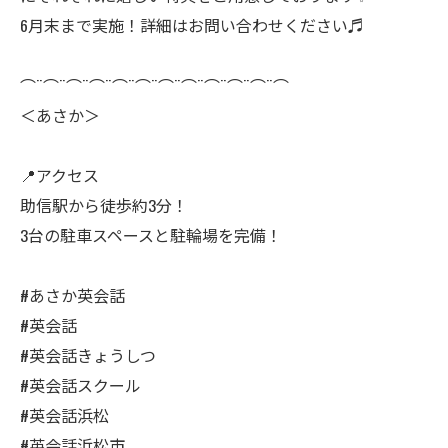
6月末まで実施！詳細はお問い合わせください♬
⌒¨⌒¨⌒¨⌒¨⌒¨⌒¨⌒¨⌒¨⌒¨⌒¨⌒¨⌒
＜あさか＞
📍アクセス
助信駅から徒歩約3分！
3台の駐車スペースと駐輪場を完備！
#あさか英会話
#英会話
#英会話きょうしつ
#英会話スクール
#英会話浜松
#英会話浜松市