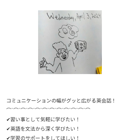
コミュニケーションの幅がグッと広がる英会話！
⌒¨⌒¨⌒¨⌒¨⌒¨⌒¨⌒¨⌒¨⌒¨⌒¨⌒¨⌒
✔︎習い事として気軽に学びたい！
✔︎英語を文法から深く学びたい！
✔︎学習のサポートをしてほしい！