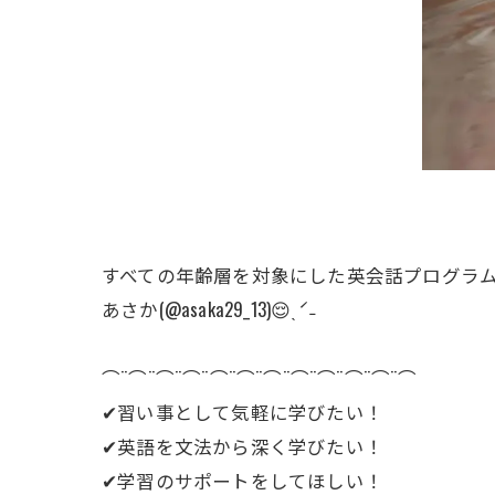
すべての年齢層を対象にした英会話プログラ
あさか(@asaka29_13)😌ˎˊ˗
⌒¨⌒¨⌒¨⌒¨⌒¨⌒¨⌒¨⌒¨⌒¨⌒¨⌒¨⌒
✔︎習い事として気軽に学びたい！
✔︎英語を文法から深く学びたい！
✔︎学習のサポートをしてほしい！