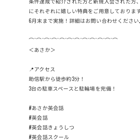
条件達成で紹介された方と新規入会された方
にそれぞれに嬉しい特典をご用意しておりま
6月末まで実施！詳細はお問い合わせください
⌒¨⌒¨⌒¨⌒¨⌒¨⌒¨⌒¨⌒¨⌒¨⌒¨⌒¨⌒
＜あさか＞
📍アクセス
助信駅から徒歩約3分！
3台の駐車スペースと駐輪場を完備！
#あさか英会話
#英会話
#英会話きょうしつ
#英会話スクール