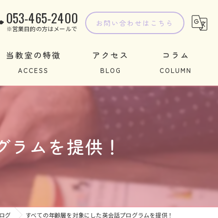
053-465-2400
お問い合わせはこちら
※営業目的の方はメールで
当教室の特徴
アクセス
コラム
子ども
学習
グラムを提供！
指導
習い事
教室
ログ
すべての年齢層を対象にした英会話プログラムを提供！