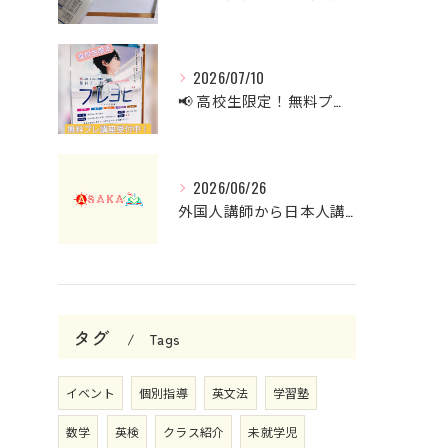
2026/07/10
📢 高校生限定！無料プレ講座受付中！
2026/06/26
外国人講師から日本人講師へ。英会話クラスを見直した理由と現在の授業について
タグ
Tags
イベント
個別指導
英文法
学習塾
数学
英検
クラス紹介
未就学児