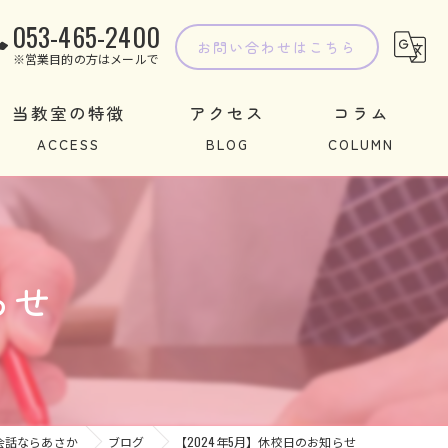
053-465-2400
お問い合わせはこちら
※営業目的の方はメールで
当教室の特徴
アクセス
コラム
子ども
学習
らせ
指導
習い事
教室
会話ならあさか
ブログ
【2024年5月】休校日のお知らせ