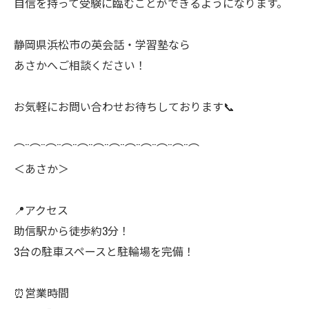
自信を持って受験に臨むことができるようになります。
静岡県浜松市の英会話・学習塾なら
あさかへご相談ください！
お気軽にお問い合わせお待ちしております📞
⌒¨⌒¨⌒¨⌒¨⌒¨⌒¨⌒¨⌒¨⌒¨⌒¨⌒¨⌒
＜あさか＞
📍アクセス
助信駅から徒歩約3分！
3台の駐車スペースと駐輪場を完備！
⏰営業時間