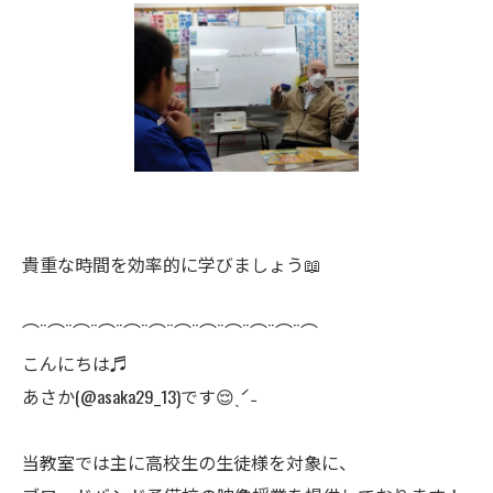
貴重な時間を効率的に学びましょう📖
⌒¨⌒¨⌒¨⌒¨⌒¨⌒¨⌒¨⌒¨⌒¨⌒¨⌒¨⌒
こんにちは♬
あさか(@asaka29_13)です😌ˎˊ˗
当教室では主に高校生の生徒様を対象に、