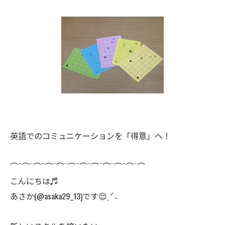
英語でのコミュニケーションを「得意」へ！
⌒¨⌒¨⌒¨⌒¨⌒¨⌒¨⌒¨⌒¨⌒¨⌒¨⌒¨⌒
こんにちは♬
あさか(@asaka29_13)です😌ˎˊ˗