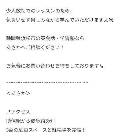
少人数制でのレッスンのため、
気負いせず楽しみながら学んでいただけますよ🥰
静岡県浜松市の英会話・学習塾なら
あさかへご相談ください！
お気軽にお問い合わせお待ちしております📞
⌒¨⌒¨⌒¨⌒¨⌒¨⌒¨⌒¨⌒¨⌒¨⌒¨⌒¨⌒
＜あさか＞
📍アクセス
助信駅から徒歩約3分！
3台の駐車スペースと駐輪場を完備！