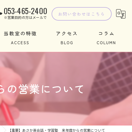
053-465-2400
お問い合わせはこちら
※営業目的の方はメールで
当教室の特徴
アクセス
コラム
子ども
学習
らの営業について
指導
習い事
教室
【重要】あさか英会話・学習塾 来年度からの営業について