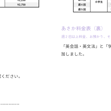
あさか料金表（裏）
週２回以上料金、お預かり、そ
「英会話・英文法」と「
加しました。
認ください。
-------------